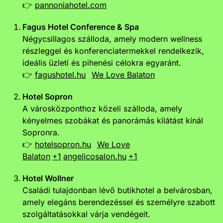
👉
pannoniahotel.com
Fagus Hotel Conference & Spa
Négycsillagos szálloda, amely modern wellness
részleggel és konferenciatermekkel rendelkezik,
ideális üzleti és pihenési célokra egyaránt.
👉
fagushotel.hu
We Love Balaton
Hotel Sopron
A városközponthoz közeli szálloda, amely
kényelmes szobákat és panorámás kilátást kínál
Sopronra.
👉
hotelsopron.hu
We Love
Balaton
+1
angelicosalon.hu
+1
Hotel Wollner
Családi tulajdonban lévő butikhotel a belvárosban,
amely elegáns berendezéssel és személyre szabott
szolgáltatásokkal várja vendégeit.